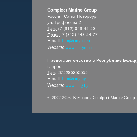
Complect Marine Group
Россия, Санкт-Петербург
ул. Трефолева 2
Тел:
+7 (812) 948-48-50
Факс:
+7 (812) 448-24-77
E-mail:
info@cmgint.ru
Website:
www.cmgint.ru
Представительство в Республике Белар
г. Брест
Тел:
+375295255555
E-mail:
info@cmg.by
Website:
www.cmg.by
© 2007-2026. Компания Comlpect Marine
Group
.