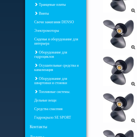
Транцевые плиты
Винты
Свечи зажигания DENSO
Электромоторы
Сиденья и оборудование для
интерьера
Оборудование для
гидроциклов
Осушительные средства и
канализация
Оборудование для
швартовки и стоянки
Топливные системы.
Дельные вещи
Средства спасения
Гидрокрыло SE SPORT
Контакты