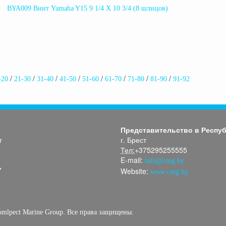
BYA009 Винт Yamaha Y15 9 1/4 X 10 3/4 (8 шлицов)
-20
21-30
31-40
41-50
51-60
61-70
71-80
81-90
91-92
p
Представительство в Респу
г
г. Брест
Тел:
+375295255555
E-mail:
info@cmg.by
7
Website:
www.cmg.by
omlpect Marine
Group
. Все права защищены.