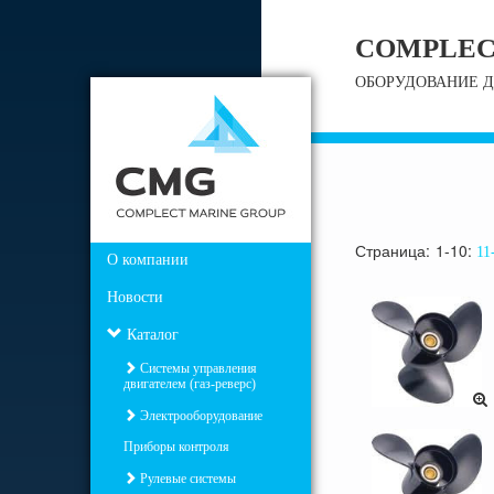
COMPLEC
ОБОРУДОВАНИЕ Д
Страница:
1-10
11
О компании
Новости
Каталог
Системы управления
двигателем (газ-реверс)
Электрооборудование
Приборы контроля
Рулевые системы